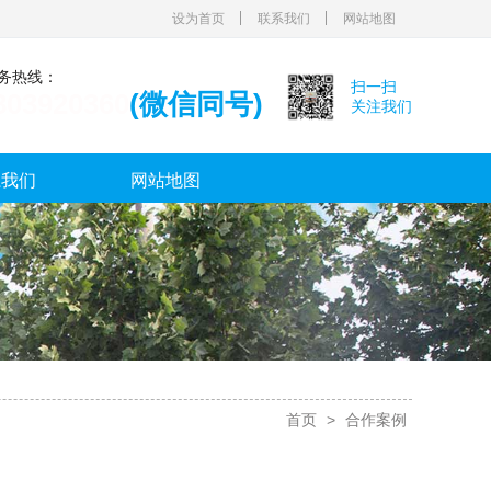
设为首页
联系我们
网站地图
服务热线：
扫一扫
803920360
(微信同号)
关注我们
系我们
网站地图
首页
>
合作案例