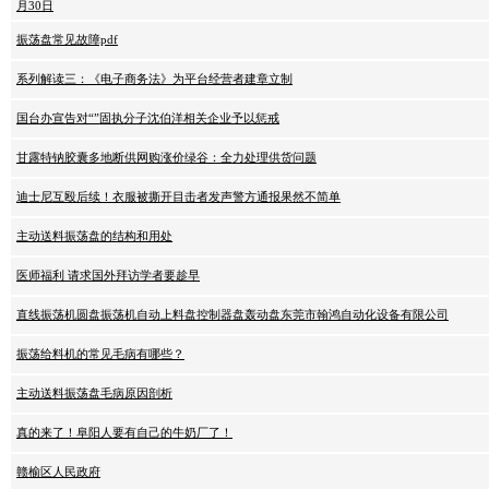
月30日
振荡盘常见故障pdf
系列解读三：《电子商务法》为平台经营者建章立制
国台办宣告对“”固执分子沈伯洋相关企业予以惩戒
甘露特钠胶囊多地断供网购涨价绿谷：全力处理供货问题
迪士尼互殴后续！衣服被撕开目击者发声警方通报果然不简单
主动送料振荡盘的结构和用处
医师福利 请求国外拜访学者要趁早
直线振荡机圆盘振荡机自动上料盘控制器盘轰动盘东莞市翰鸿自动化设备有限公司
振荡给料机的常见毛病有哪些？
主动送料振荡盘毛病原因剖析
真的来了！阜阳人要有自己的牛奶厂了！
赣榆区人民政府