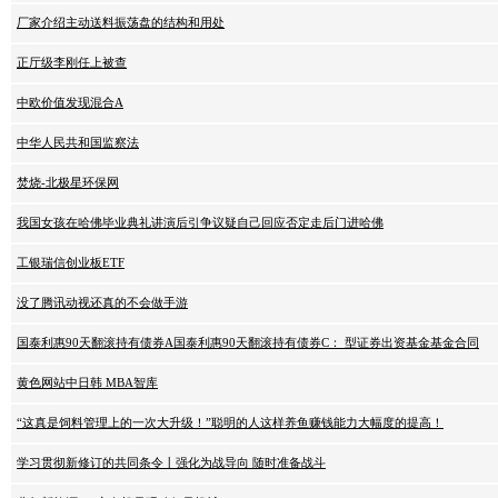
厂家介绍主动送料振荡盘的结构和用处
正厅级李刚任上被查
中欧价值发现混合A
中华人民共和国监察法
焚烧-北极星环保网
我国女孩在哈佛毕业典礼讲演后引争议疑自己回应否定走后门进哈佛
工银瑞信创业板ETF
没了腾讯动视还真的不会做手游
国泰利惠90天翻滚持有债券A国泰利惠90天翻滚持有债券C： 型证券出资基金基金合同
黄色网站中日韩 MBA智库
“这真是饲料管理上的一次大升级！”聪明的人这样养鱼赚钱能力大幅度的提高！
学习贯彻新修订的共同条令丨强化为战导向 随时准备战斗