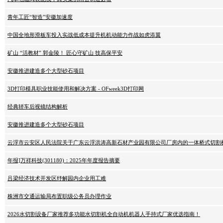
青年工匠“智造”安徽加速度
中国全地形滑板车投入实战低成本提升机机动能力作战如虎添翼
矿山 “活教材” 郭金陵！ 匠心守矿山 技高保平安
安徽推进建造多个大型砂石项目
3D打印模具职业技能使用和解决方案 - OFweek3D打印网
经典轿车后视镜结构解析
安徽推进建造多个大型砂石项目
云浮市云安区人民法院关于广东云浮洪涛高新石材产业园有限公司厂房内的一体桥式切割
年报]万祥科技(301180)：2025年年度报告摘要
吕梁经济技术开发区纾解园内企业用工难
株洲市交通运输局布置职级公务员办理作业
2026水切割设备厂家推荐多功能水切割机全自动机机器人手持式厂家优选指南！