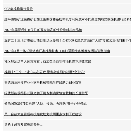
CCS集成母排行业分
建平磷铁矿业获得矿石加工用振荡棒条给料机专利完成对不同高度的颚式振荡机进行给料
2026年需要我们来关注的五家超高的性价比料斗秤品牌
五矿二十三冶万境蓝山项目现场火爆啦！全省300名建筑方面的“大佬”专家云集他们来干
2026年1月一体式淋浴房厂家推荐技术+口碑+适配性多维度实测与选型指南
社区鲜油坊单人运营方案：益加益全自动榨油机降本增效实践
视频丨“三个一”让心与心更近 看青岛城阳的社区“变形记”
非遗绿豆粉皮产业化丽星机械智能生产线助力创业致富
绿伏新能获得卧式激光切开机专利确保钢管裁切的长度持平
长治国道208项目构建“人防、技防、办理防”安全办理模式
又一台超大直径盾构机始发助力杭州重点水利工程建设
速抢！超市及家电消费券→