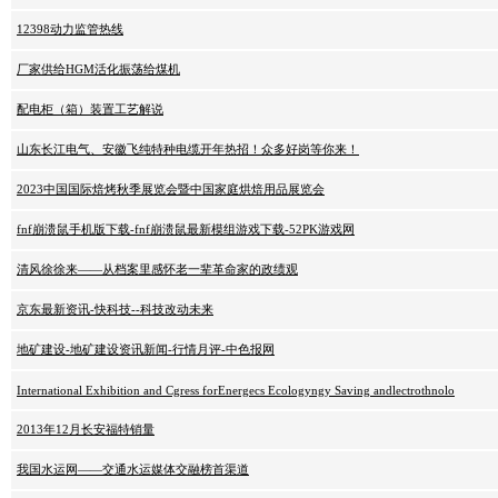
12398动力监管热线
厂家供给HGM活化振荡给煤机
配电柜（箱）装置工艺解说
山东长江电气、安徽飞纯特种电缆开年热招！众多好岗等你来！
2023中国国际焙烤秋季展览会暨中国家庭烘焙用品展览会
fnf崩溃鼠手机版下载-fnf崩溃鼠最新模组游戏下载-52PK游戏网
清风徐徐来——从档案里感怀老一辈革命家的政绩观
京东最新资讯-快科技--科技改动未来
地矿建设-地矿建设资讯新闻-行情月评-中色报网
International Exhibition and Cgress forEnergecs Ecologyngy Saving andlectrothnolo
2013年12月长安福特销量
我国水运网——交通水运媒体交融榜首渠道