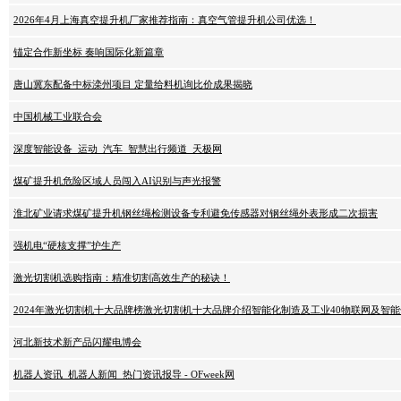
2026年4月上海真空提升机厂家推荐指南：真空气管提升机公司优选！
锚定合作新坐标 奏响国际化新篇章
唐山冀东配备中标滦州项目 定量给料机询比价成果揭晓
中国机械工业联合会
深度智能设备_运动_汽车_智慧出行频道_天极网
煤矿提升机危险区域人员闯入AI识别与声光报警
淮北矿业请求煤矿提升机钢丝绳检测设备专利避免传感器对钢丝绳外表形成二次损害
强机电“硬核支撑”护生产
激光切割机选购指南：精准切割高效生产的秘诀！
2024年激光切割机十大品牌榜激光切割机十大品牌介绍智能化制造及工业40物联网及智
河北新技术新产品闪耀电博会
机器人资讯_机器人新闻_热门资讯报导 - OFweek网