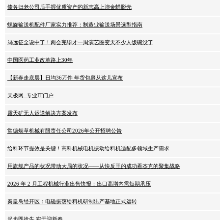
债务归老公司后手握优质资产的新志高上演金蝉脱壳
螺旋输送机配件厂家实力推荐：制造业输送场景选型指南
冯远征全说中了！两会完毕才一周演艺圈变天不少人饭碗没了
中国医药工业改革路上30年
【新春走底层】日均36万件 年货包裹从这儿宣布
天极网_专业IT门户
露天矿无人运送解决方案发布
常德烟草机械有限责任公司2026年公开招聘公告
给料环节提效是关键！高科机械电机振动给料机适配多领域生产需求
用旗舰产品的状况带动大局的状况——从快反王的成功看杰克的聚集战略
2026 年 2 月工程机械行业出售快报：出口高增内需短期承压
秦皇岛经开区：电磁振荡给料机研制出产基地正式运转
起步即抢先 实干迎新春