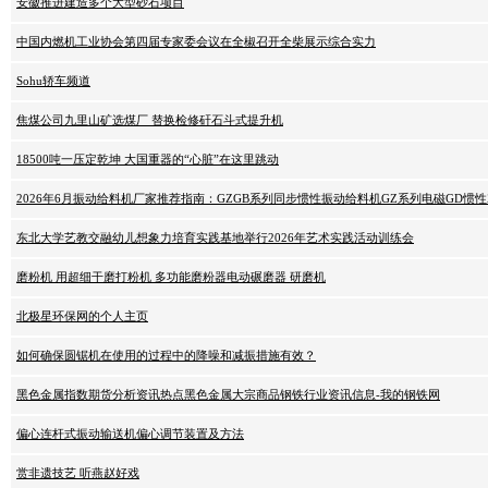
安徽推进建造多个大型砂石项目
中国内燃机工业协会第四届专家委会议在全椒召开全柴展示综合实力
Sohu轿车频道
焦煤公司九里山矿选煤厂 替换检修矸石斗式提升机
18500吨一压定乾坤 大国重器的“心脏”在这里跳动
2026年6月振动给料机厂家推荐指南：GZGB系列同步惯性振动给料机GZ系列电磁GD惯
东北大学艺教交融幼儿想象力培育实践基地举行2026年艺术实践活动训练会
磨粉机 用超细干磨打粉机 多功能磨粉器电动碾磨器 研磨机
北极星环保网的个人主页
如何确保圆锯机在使用的过程中的降噪和减振措施有效？
黑色金属指数期货分析资讯热点黑色金属大宗商品钢铁行业资讯信息-我的钢铁网
偏心连杆式振动输送机偏心调节装置及方法
赏非遗技艺 听燕赵好戏