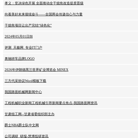
孝义：坚决绿色开展 全面推动全干熄焦改造提质晋级
向着美好未来接续奋斗——全国两会传递信心与力量
干熄焦项目让出产完结“绿色化”
2024年05月01日Bl
评测_天极网_专业IT门户
奥驰轿车品牌LOGO
2026年伊朗德黑兰世界矿业博览会 MINEX
三方代采协议Word模板下载
我国路面机械网新闻中心
工程机械职业新闻工程机械引荐新闻要点焦点-我国路面网资讯
甘肃组工网--甘肃省委组织部主办
爵士NBA爵士队中文网
公司调研_研报-慧博投研资讯