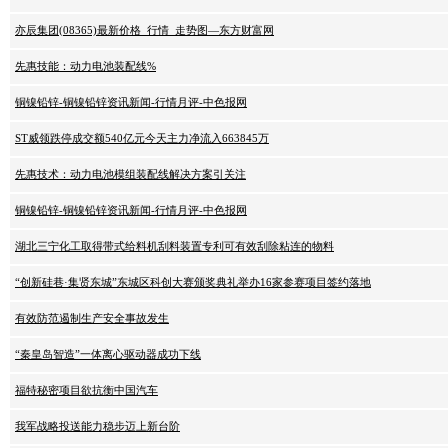
亦辰集团(08365)最新价格_行情_走势图—东方财富网
先惠技能：动力电池装配线%
铜镍铅锌-铜镍铅锌资讯新闻-行情月评-中色报网
ST威领跌停成交额540亿元今天主力净流入663845万
先惠技术：动力电池模组装配线解决方案引关注
铜镍铅锌-铜镍铅锌资讯新闻-行情月评-中色报网
湖北三宁化工取得带式给料机刮料装置专利可有效刮除粘连的物料
“创新硅巷·集贤东城”东城区科创大赛颁奖典礼举办16家参赛项目签约落地
有效防范遏制生产安全事故发生
“秦皇岛智造”一体离心驱动器成功下线
福特秘密项目欲抗衡中国汽车
我军战略投送能力稳步迈上新台阶