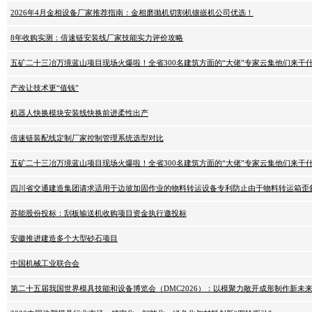
2026年4月金相设备厂家推荐指南：金相磨抛机切割机镶嵌机公司优选！
8年收购实测：倍速链安装线厂家技能实力评价攻略
五矿二十三冶万境蓝山项目现场火爆啦！全省300名建筑方面的“大佬”专家云集他们来干
产改让技术更“值钱”
机器人快换模块安装线快换前进柔性出产
倍速链装配线定制厂家控制管理系统选型对比
五矿二十三冶万境蓝山项目现场火爆啦！全省300名建筑方面的“大佬”专家云集他们来干
四川省交通建造集团请求适用于边坡加固作业的物料转运设备专利防止由于物料转运箱歪
苏能股份投标：刮板输送机收购项目资金执行邀投标
安徽推进建造多个大型砂石项目
中国机械工业联合会
第二十五届我国世界模具技能和设备博览会（DMC2026）：以模聚力敞开成形制作新未