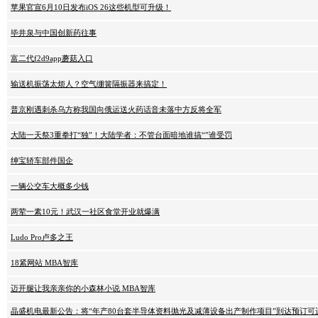
苹果官宣6月10日发布iOS 26这些机型可升级！
毕井泉与中国创新药往事
富二代f2d9app蘑菇入口
输送机振荡太烦人？空气绷簧隔振器来搞定！
普京刚遇刺杀乌方称我国向俄运送火药话音未落中方反将全军
大陆一天祭3重拳打“独”！大陆学者：不管台面暗地谁搞“”谁受罚
绅宝轿车部件国企
一辆公交车大概多少钱
两荤一素10元！武汉一社区食堂开业就爆满
Ludo Pro卢多之王
18紧网站 MBA智库
迈开腿让我亲亲你的小森林小说 MBA智库
晶盛机电最新公告：将“年产80台套半导体资料抛光及减薄设备出产制作项目”到达预订可运用状