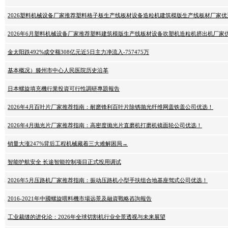
2026塑料机械设备厂家推荐塑料格子板生产线板材设备造粒机建筑模版生产线板材厂家优
2026年6月塑料机械设备厂家推荐塑料建筑模版生产线板材设备吹塑机造粒机挤出机厂家
金太阳跌492%成交额308亿元近5日主力净流入-757475万
基本概况）滕州市中心人民医院历史沿革
日本螺旋填充機行業投資可行性調研專題報告
2026年4月百叶片厂家推荐指南：耐磨锋利百叶片除锈抛光纤维网盖铁盖公司优选！
2026年4月抛光片厂家推荐指南：高密度抛光片直磨机打磨机镜面轮公司优选！
销量大涨247%背后工程机械藏着三大难解困局→
智能护航安全 长途智能控制项目正式投用调试
2026年5月压路机厂家推荐指南：振动压路机小型手扶组合地基座驾式公司优选！
2016-2021年中國螺旋喂料機市場远景及融資戰略咨詢報告
工业裁缝的进化论：2026年全球切割机行业全景透视与未来展望