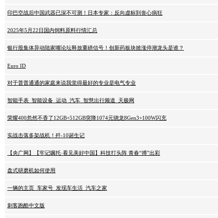
印巴空战后中国武器已深不可测！日本专家：反向虚标到丧心病狂
2025年5月22日国内饲料原料行情汇总
银行股集体异动陆家嘴论坛释放重磅信号！创新药板块掀涨停潮龙头是谁？
Euro ID
对于普普通通的家庭来说我觉得最好的专业是电气专业
智能手表_智能设备_运动_汽车_智慧出行频道_天极网
荣耀400忽然不香了12GB+512GB突降1074元骁龙8Gen3+100W闪充
实战击落多架战机！歼-10诞生记
【央广网】【牢记嘱托·看见美好中国】科技打头阵 青春“搏”出彩
盘式研磨机如何使用
一辆的主页_车家号_发现车生活_汽车之家
刺客跑酷中文版