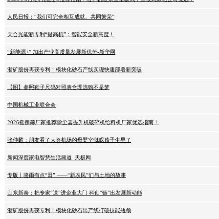
人民日报：“我们可完全相互成就、共同繁荣”
天合光能新专利“提高机”：智能安全新高度！
“新能源+” 加出产业高质量发展新优势-新华网
浙矿股份再获专利！模块化砂石产线实现快速部署新突破
【图】参照鞋子尺码对照表合理选购不是梦
中国机械工业联合会
2026摇摆筛厂家推荐除尘器提升机破碎机给料机厂家优选指南！
张仲麟：朋友看了大兴机场的母婴室慨叹孩子生早了
新闻深度家电智慧生活频道_天极网
专版丨骆雨有点“田” ——“新农民”们与土地的故事
山东新泰：把专家“送”进企业大门 科创“链”出发展新动能
浙矿股份再获专利！模块化砂石出产线打破技能瓶颈