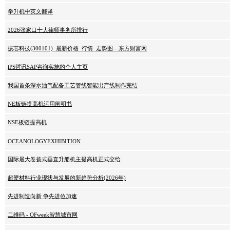
举升机中英文翻译
2026张家口十大律师事务所排行
振芯科技(300101)_最新价格_行情_走势图—东方财富网
iPS哲讯SAP咨询实施的个人主页
我国首条深水油气配备工艺管线智能出产线制作完结
NE板链提高机运用阐明书
NSE板链提高机
OCEANOLOGYEXHIBITION
国际最大卷扬式垂直升船机主提高机正式交给
超硬材料行业现状与发展的新趋势分析(2026年)
先进制造向新 争先进位加速
二维码 - OFweek智慧城市网