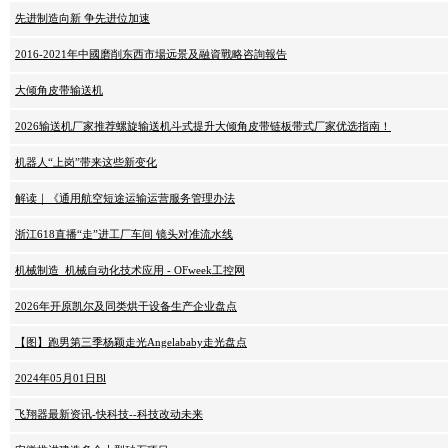
先进制造向新 争先进位加速
2016-2021年中國磨削东西市場远景及融資戰略咨詢報告
大倾角皮带输送机
2026输送机厂家推荐螺旋输送机斗式提升大倾角皮带链板带式厂家优选指南！
机器人“上岗”带来这些新变化
解读｜《通用航空短途运输运营服务管理办法
浙江618直播“走”进工厂车间 镜头对准流水线
机械制造_机械自动化技术应用 - OFweek工控网
2026年开原凯尔及同类烘干设备生产企业盘点
【图】跑男第三季杨颖走光Angelababy走光盘点
2024年05月01日Bl
飞翔器最新资讯-快科技--科技改动未来