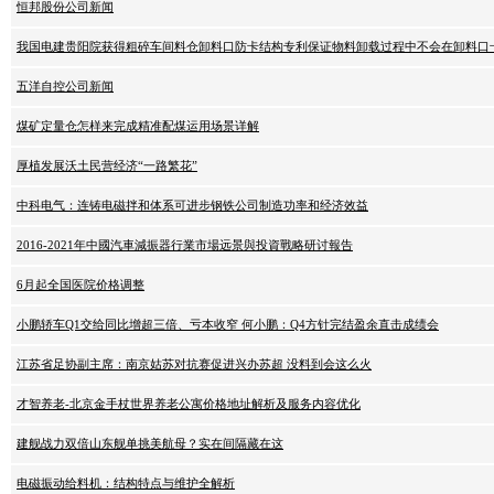
恒邦股份公司新闻
我国电建贵阳院获得粗碎车间料仓卸料口防卡结构专利保证物料卸载过程中不会在卸料口
五洋自控公司新闻
煤矿定量仓怎样来完成精准配煤运用场景详解
厚植发展沃土民营经济“一路繁花”
中科电气：连铸电磁拌和体系可进步钢铁公司制造功率和经济效益
2016-2021年中國汽車減振器行業市場远景與投資戰略研讨報告
6月起全国医院价格调整
小鹏轿车Q1交给同比增超三倍、亏本收窄 何小鹏：Q4方针完结盈余直击成绩会
江苏省足协副主席：南京姑苏对抗赛促进兴办苏超 没料到会这么火
才智养老-北京金手杖世界养老公寓价格地址解析及服务内容优化
建舰战力双倍山东舰单挑美航母？实在间隔藏在这
电磁振动给料机：结构特点与维护全解析