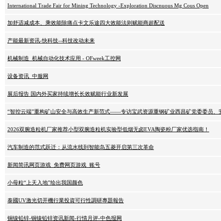
International Trade Fair for Mining Technology -Exploration Discnuous Mg Cous Open
加舒适减成本、乘效能除痛点卡文乐途四大效能法则赋能商超配送
产能最新资讯-快科技--科技改动未来
机械制造_机械自动化技术应用 - OFweek工控网
设备资讯_中服网
展后报告 国内外买家持续增长长效赋能行业新发展
“智控云端”重构矿山安全与高效生产新范式——专访宝武资源重钢矿业西昌矿党委委员、
2026双腕造粒机厂家推荐小型双腕造粒机实验型低烟无卤EVA陶瓷粉厂家优选指南！
汽车制造的范式跃迁：从流水线到智能岛五菱开启第三次革命
新闻简讯网页游戏_免费网页游戏_账号
小母粒“上天入地”绘出我国颜色
泰國UV激光切开機行業投資可行性調研專題報告
铜镍铅锌-铜镍铅锌资讯新闻-行情月评-中色报网