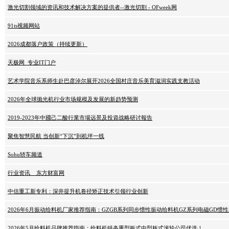
激光切割领域的资讯和技术解决方案的提供者--激光切割 - OFweek网
91ts视频网站
2026成都落户政策（持续更新）
天极网_专业IT门户
艺术学院音乐系师生赴巴彦淖尔展开2026全国村庄音乐美育滋润实践支教活动
2026年全球抛光机行业市场规模及发展的新趋势预测
2019-2023年中國己二酸行業市場远景及投資战略研讨報告
聚焦智慧民航 当创新“下沉”到机坪一线
Sohu轿车频道
行业资讯 _ 东方财富网
中信重工新专利：深井提升机卷径矫正技术引领行业创新
2026年6月振动给料机厂家推荐指南：GZGB系列同步惯性振动给料机GZ系列电磁GD惯
2026年5月给料机品牌推荐指南：给料机链条重型板式中型板式滚轮公司优选！