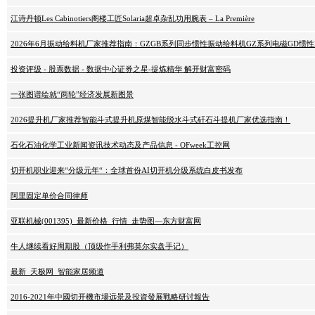
江诗丹顿Les Cabinotiers阁楼工匠Solaria超卓杂乱功用腕表 – La Première
2026年6月振动给料机厂家推荐指南：GZGB系列同步惯性振动给料机GZ系列电磁GD惯
投资评级 - 股票数据 - 数据中心证券之星-提炼精华 解开财富密码
一张图谱绘就“两轮”经济发展新图景
2026提升机厂家推荐智能斗式提升机原煤智能脱水斗式矸石斗提机厂家优选指南！
石化石油化学工业新闻资讯技术动态及产品信息 - OFweek工控网
切开机职业迎来“分级元年“：全球首份AI切开机分级系统白皮书发布
阿里固定单价合同律师
亚联机械(001395)_最新价格_行情_走势图—东方财富网
牛人继续看好周期股（顶级作手利弗莫尔实盘手记）
最新_天极网_智能家居频道
2016-2021年中國切开機市場远景及投資發展戰略研讨報告