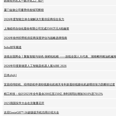
西青经开区又一数字化工厂投产
厦门金旅公司蓄势待发续写辉煌
2026年度智能立体仓储解决方案供应商综合实力
上海睦祥自动化股份有限公司完成3500万元A轮融资
2026年徐州织带机供应商深度评估与战略选择指南
Sohu轿车频道
连线全国两会丨聚集智能与绿色 保鲜粒粒粮 ——连线全国人大代表、湖南郴州粮油机械
2026年印度新德里人工智能及机器人展AIBE 2026
日本zljzlj l
宜昌经纬纺机、经纬纺机申请纱线膨化机相关专利多股纱线膨化机超喂控张力防断纱过度
精工科技：估计2025年全年盈余200亿至250亿 净利润同比增加3610%至7013%
2025我国实学大会在京隆重召开
吉尼GenieGH™-56超级提升机功用介绍大全