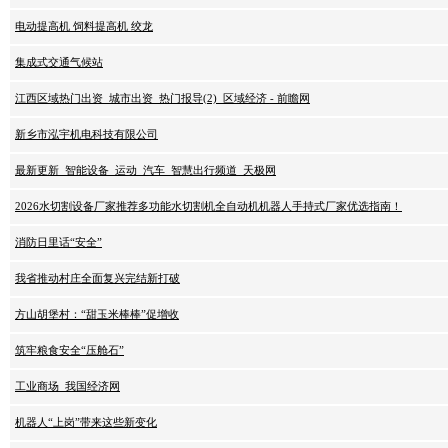
电动提高机 饲料提高机 绞龙
集成式交通气候站
江西区域热门出资_城市出资_热门报导(2)_区域经济 - 前瞻网
新乡市泓宇机电科技有限公司
最新更新_智能设备_运动_汽车_智慧出行频道_天极网
2026水切割设备厂家推荐多功能水切割机全自动机机器人手持式厂家优选指南！
消防日里话“安全”
我省推动村庄全面复兴完结新打破
方山胡堡村：“甜玉米棒棒”促增收
筑牢粮食安全“压舱石”
工业商场_我国经济网
机器人“上岗”带来这些新变化