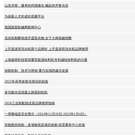
山东济南：爆单的邦德激光 崛起的齐鲁光谷
为创新人才的成长搭建平台
我国路面机械网新闻中心
洗衣机刚断电便开盖取衣物 女子大拇指被绞断
上开盖滚筒洗衣机那个品牌好 上开盖滚筒洗衣机品牌推荐
上海鋆研科技获得重型振荡给料机专利减轻给料机的分量
创新机制、技术与营销 重汽实现跨越式发展
2025年高考发射光谱仪的创造
多功能水泥混凝土路面刻纹机
2026工业装配线优质品牌推荐指南
一周事端及安全警示（2024年12月29日-2025年1月4日）
苏能股份投标：多项物资及项目收购 拓宽事务中心价值