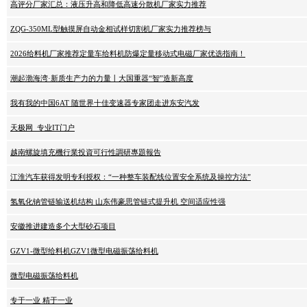
高评分厂家汇总：液压升高和降低高速分散机厂家实力推荐
ZQG-350ML型触摸屏自动金相试样切割机厂家实力推荐榜与
2026给料机厂家推荐定量车给料机防爆定量移动式电磁厂家优选指南！
潮起渤海湾·新质生产力的力量丨大国重器“智”造新高度
我有我的中国6AT 随世界十佳变速器专家团走进东安汽发
天极网_专业IT门户
越南螺旋填充機行業投資可行性調研專題報告
江淮汽车获得发明专利授权：“一种整车装配线位置安全系统及操控方法”
氢氧化钠管链输送机结构 山东伟豪思管链式提升机 空间适应性强
安徽推进建造多个大型砂石项目
GZV1-微型给料机GZV1微型电磁振荡给料机
微型电磁振荡给料机
专于一业 精于一业