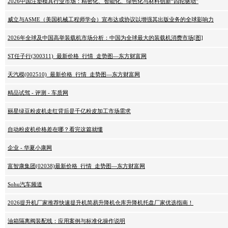
2026中国注塑模具行业市场：精密化、智能化、绿色化与材料创新“四轮驱动”
威立与ASME（美国机械工程师学会）宣布达成协议以增强其出版业务的全球影响力
2026年全球及中国高举装载机市场分析：中国为全球最大的装载机消费市场[图]
ST任子行(300311)_最新价格_行情_走势图—东方财富网
天汽模(002510)_最新价格_行情_走势图—东方财富网
精品试驾 - 评测 - 车质网
丽星绿豆粉皮机走红背后是千亿粉皮加工市场需求
自动粉皮机价格差在哪？看完这篇就懂
企业 - 华夏小康网
富智康集团(02038)最新价格_行情_走势图—东方财富网
Sohu汽车频道
2026提升机厂家推荐快速提升机简易升降机仓库升降机托盘厂家优选指南！
油箱隔离阀装配线：应用案例与标准化操作说明