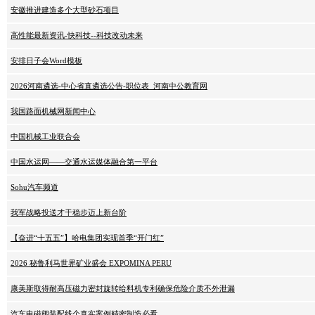
安徽推进建造多个大型砂石项目
高性能最新资讯-快科技--科技改动未来
安排日子会Word模板
2026河南遴选-中心省直遴选公告-职位表_河南中公教育网
我国路面机械网新闻中心
中国机械工业联合会
中国水运网——交通水运媒体融合第一平台
Sohu汽车频道
我军战略投送才干稳步迈上新台阶
【奋进“十五五”】哈电集团实现首季“开门红”
2026 秘鲁利马世界矿业盛会 EXPOMINA PERU
康美斯取得耐高压磁力密封旋转给料机专利确保危险介质不外泄漏
汽车电磁阀装配线个真实案例精密制造必看