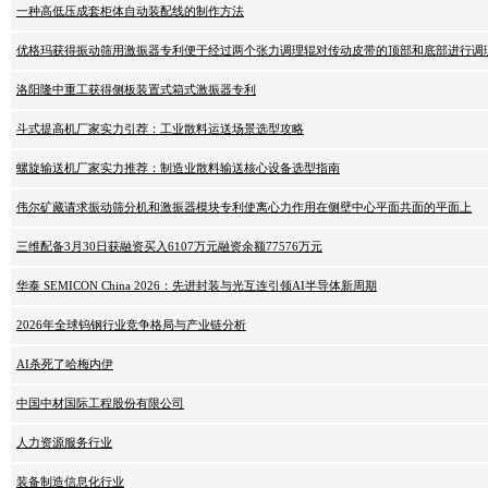
一种高低压成套柜体自动装配线的制作方法
优格玛获得振动筛用激振器专利便于经过两个张力调理辊对传动皮带的顶部和底部进行调
洛阳隆中重工获得侧板装置式箱式激振器专利
斗式提高机厂家实力引荐：工业散料运送场景选型攻略
螺旋输送机厂家实力推荐：制造业散料输送核心设备选型指南
伟尔矿藏请求振动筛分机和激振器模块专利使离心力作用在侧壁中心平面共面的平面上
三维配备3月30日获融资买入6107万元融资余额77576万元
华泰 SEMICON China 2026：先进封装与光互连引领AI半导体新周期
2026年全球钨钢行业竞争格局与产业链分析
AI杀死了哈梅内伊
中国中材国际工程股份有限公司
人力资源服务行业
装备制造信息化行业