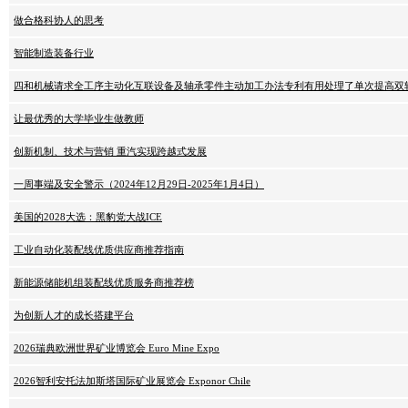
做合格科协人的思考
智能制造装备行业
四和机械请求全工序主动化互联设备及轴承零件主动加工办法专利有用处理了单次提高双
让最优秀的大学毕业生做教师
创新机制、技术与营销 重汽实现跨越式发展
一周事端及安全警示（2024年12月29日-2025年1月4日）
美国的2028大选：黑豹党大战ICE
工业自动化装配线优质供应商推荐指南
新能源储能机组装配线优质服务商推荐榜
为创新人才的成长搭建平台
2026瑞典欧洲世界矿业博览会 Euro Mine Expo
2026智利安托法加斯塔国际矿业展览会 Exponor Chile