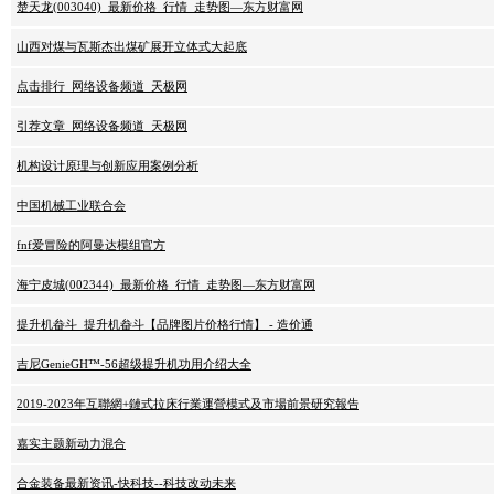
楚天龙(003040)_最新价格_行情_走势图—东方财富网
山西对煤与瓦斯杰出煤矿展开立体式大起底
点击排行_网络设备频道_天极网
引荐文章_网络设备频道_天极网
机构设计原理与创新应用案例分析
中国机械工业联合会
fnf爱冒险的阿曼达模组官方
海宁皮城(002344)_最新价格_行情_走势图—东方财富网
提升机畚斗_提升机畚斗【品牌图片价格行情】 - 造价通
吉尼GenieGH™-56超级提升机功用介绍大全
2019-2023年互聯網+鏈式拉床行業運營模式及市場前景研究報告
嘉实主题新动力混合
合金装备最新资讯-快科技--科技改动未来