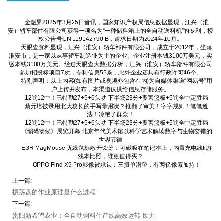
金融界2025年3月25日音讯，国家知识产权局信息数据显现，江兴（淮
安）轿车部件有限公司获得一项名为“一种储料箱上的全自动送料机”的专利，授
权公告号CN 119142790 B，请求日期为2024年10月。
天眼查资料显现，江兴（淮安）轿车部件有限公司，成立于2012年，坐落
淮安市，是一家以从事轿车制造业为主的企业。企业注册本钱3100万美元，实
缴本钱3100万美元。经过天眼查大数据分析，江兴（淮安）轿车部件有限公司
参加招投标项目7次，专利信息55条，此外企业还具有行政许可46个。
特别声明：以上内容(如有图片或视频亦包含在内)为自媒体渠道“网易号”用
户上传并发布，本渠道仅供给信息存储服务。
12罚12中！巴特勒27+5+6头功 下半场23分+要害篮板+5罚全中定胜局
蔡元培被录用北大校长的手写录用状？推翻了审美！字字规则！笔笔遵
法！冷艳了群众！
12罚12中！巴特勒27+5+6头功 下半场23分+要害篮板+5罚全中定胜局
《编码物候》展览开幕 北京年代美术馆以科学艺术解读数字与生物交错的
世界节律
ESR MagMouse 无线鼠标敞开众筹：可磁吸在笔记本上，内置充电线ti游
戏本比照，谁更值得买？
OPPO Find X9 Pro影像被承认：三摄单潜望，有两亿像素加持！
上一篇:
振荡盘的作业原理是什么进程
下一篇:
贵阳新希望农业：全自动饲料生产线高效运转 助力