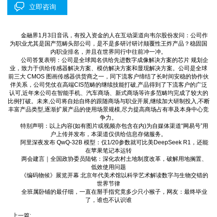
立即咨询
金融界1月3日音讯，有投入资金的人在互动渠道向韦尔股份发问：公司作
为职业尤其是国产范畴头部公司，是不是多研讨研讨颠覆性王炸产品？稳固国
内职业排名，并且在世界同行中往前冲一冲。
公司答复表明：公司是全球闻名供给先进数字成像解决方案的芯片 规划企
业，致力于供给传感器解决方案、模仿解决方案和显现解决方案。公司是全球
前三大 CMOS 图画传感器供货商之一，同下流客户缔结了长时间安稳的协作伙
伴关系，公司凭仗在高端CIS范畴的继续技能打破,产品得到了下流客户的广泛
认可,近年来公司在智能手机、汽车商场、新式商场等许多范畴均完成了较大的
比例打破。未来,公司将自始自终的跟随商场与职业开展,继续加大研制投入,不断
丰富产品类型,逐渐扩展产品的使用场景规模,尽力提高商场占有率及本身中心竞
争力。
特别声明：以上内容(如有图片或视频亦包含在内)为自媒体渠道“网易号”用
户上传并发布，本渠道仅供给信息存储服务。
阿里深夜发布 QwQ-32B 模型：仅1/20参数就可比美DeepSeek R1，还能
在苹果笔记本运转
两会建言｜全国政协委员陆铭：深化农村土地制度改革，破解用地搁置、
低效使用问题
《编码物候》展览开幕 北京年代美术馆以科学艺术解读数字与生物交错的
世界节律
全班属卧铺的最仔细，一直在掰手指究竟多少只小猴子，网友：最终毕业
了，谁也不认识谁
上一篇: