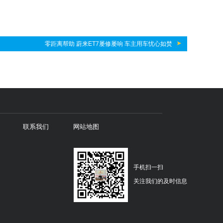
零距离帮助 蔚来ET7屡修屡响 车主用车忧心如焚
联系我们
网站地图
手机扫一扫
关注我们的及时信息