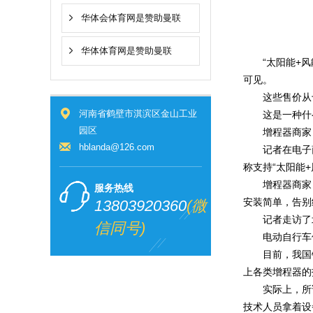
华体会体育网是赞助曼联
华体体育网是赞助曼联
“太阳能+风能
可见。
这些售价从十几
河南省鹤壁市淇滨区金山工业
这是一种什么样
园区
增程器商家：
hblanda@126.com
记者在电子商务
称支持“太阳能
增程器商家：
服务热线
安装简单，告别
13803920360
(微
记者走访了北京
信同号)
电动自行车修
目前，我国针
上各类增程器的
实际上，所谓的
技术人员拿着设