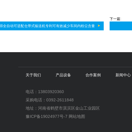
下一篇:
得全自动可逆配仓带式输送机专利可有效减少车间内粉尘含量
关于我们
产品设备
合作案例
新闻中心
电话：
13803920360
采购电话：
0392-2611848
地址：
河南省鹤壁市淇滨区金山工业园区
豫ICP备19024977号-7
网站地图