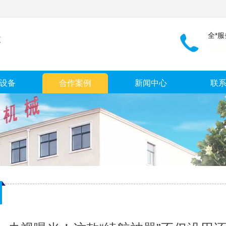
全*
效
13
设备
合作案例
新闻中心
联