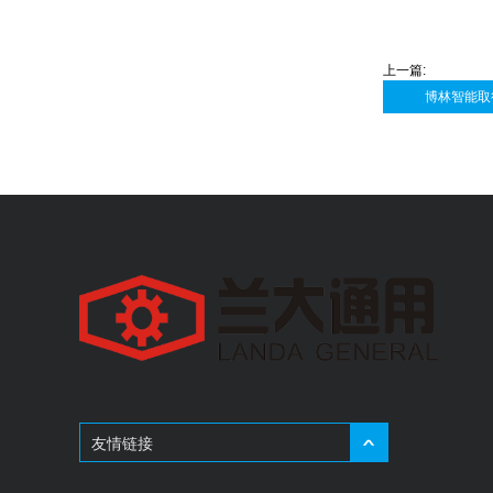
上一篇:
博林智能取
友情链接